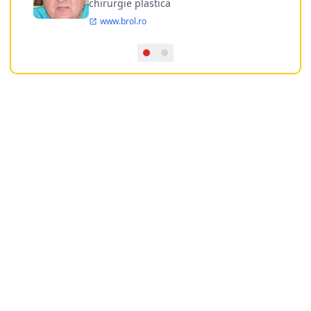
chirurgie plastica
www.brol.ro