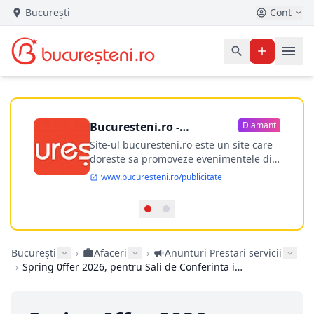
București
Cont
Bucuresteni.ro -
Diamant
publicitate online
Site-ul bucuresteni.ro este un site care
doreste sa promoveze evenimentele din
Bucuresti si nu numai, sa puna la
www.bucuresteni.ro/publicitate
dispozitia utilizatorului cea mai
performanta harta electronica a
Bucuresti-ului, si in acelasi timp sa
ofere posibilitatea firmel...
București
›
Afaceri
›
Anunturi Prestari servicii
›
Spring 0ffer 2026, pentru Sali de Conferinta in Bucuresti