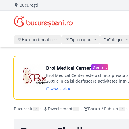
București
Hub-uri tematice
Tip conținut
Categorii
Brol Medical Center
Diamant
Brol Medical Center este o clinica privata 
2009 clinica isi desfasoara activitatea intr
www.brol.ro
București
›
Divertisment
›
Baruri / Pub-uri
›