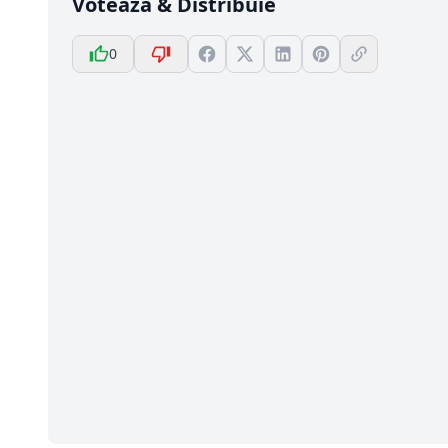
Votează & Distribuie
0