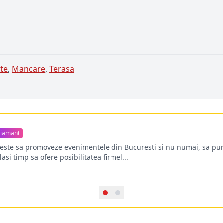
te
,
Mancare
,
Terasa
iamant
oreste sa promoveze evenimentele din Bucuresti si nu numai, sa pun
lasi timp sa ofere posibilitatea firmel...