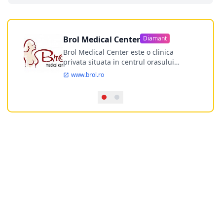
Brol Medical Center
Diamant
Brol Medical Center este o clinica
privata situata in centrul orasului
Timisoara avand o experienta de
www.brol.ro
aproape 21 de ani in chirurgia estetica.
Incepand din anul 2009 clinica isi
desfasoara activitatea intr-un spital
ultramodern.