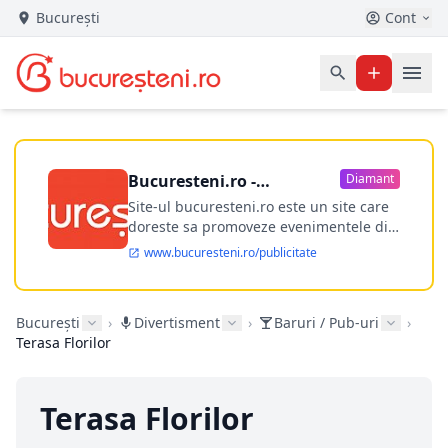
București
Cont
Bucuresteni.ro -
Diamant
publicitate online
Site-ul bucuresteni.ro este un site care
doreste sa promoveze evenimentele din
Bucuresti si nu numai, sa puna la
www.bucuresteni.ro/publicitate
dispozitia utilizatorului cea mai
performanta harta electronica a
Bucuresti-ului, si in acelasi timp sa
București
›
Divertisment
›
Baruri / Pub-uri
›
ofere posibilitatea firmel...
Terasa Florilor
Terasa Florilor