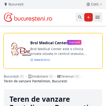
București
Cont
Brol Medical Center
Diamant
Brol Medical Center este o clinica
privata situata in centrul orasului
Timisoara avand o experienta de
www.brol.ro
aproape 21 de ani in chirurgia estetica.
Incepand din anul 2009 clinica isi
desfasoara activitatea intr-un spital
București
›
Imobiliare
›
Terenuri
›
ultramodern.
Teren de vanzare Pantelimon, Bucuresti
Teren de vanzare