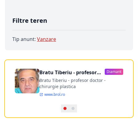
Filtre teren
Tip anunt:
Vanzare
Bratu Tiberiu - profesor
Diamant
doctor
Bratu Tiberiu - profesor doctor -
chirurgie plastica
www.brol.ro