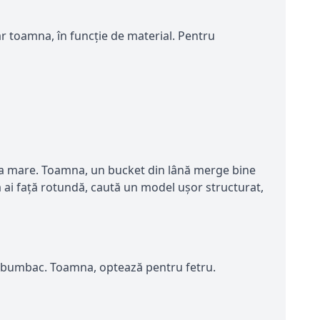
hiar toamna, în funcție de material. Pentru
de la mare. Toamna, un bucket din lână merge bine
acă ai față rotundă, caută un model ușor structurat,
sau bumbac. Toamna, optează pentru fetru.