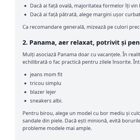
Dacă ai față ovală, majoritatea formelor îți vin
Dacă ai față pătrată, alege margini ușor curbat
Ca recomandare generală, mizează pe culori precu
2. Panama, aer relaxat, potrivit și pe
Mulți asociază Panama doar cu vacanțele. În realita
echilibrată o fac practică pentru zilele însorite. 
jeans mom fit
tricou simplu
blazer lejer
sneakers albi.
Pentru birou, alege un model cu bor mediu și culoa
sandale din piele. Dacă ești minionă, evită borurile
probleme modele mai ample.