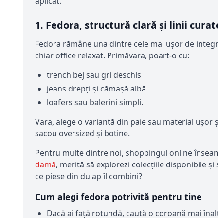
aplicat.
1. Fedora, structură clară și linii curat
Fedora rămâne una dintre cele mai ușor de integrat
chiar office relaxat. Primăvara, poart-o cu:
trench bej sau gri deschis
jeans drepți și cămașă albă
loafers sau balerini simpli.
Vara, alege o variantă din paie sau material ușor 
sacou oversized și botine.
Pentru multe dintre noi, shoppingul online înseamnă
damă
, merită să explorezi colecțiile disponibile ș
ce piese din dulap îl combini?
Cum alegi fedora potrivită pentru tine
Dacă ai față rotundă, caută o coroană mai înal