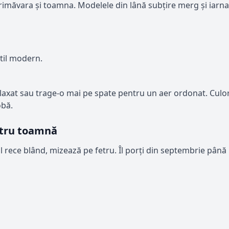
primăvara și toamna. Modelele din lână subțire merg și iarna,
stil modern.
elaxat sau trage-o mai pe spate pentru un aer ordonat. Cul
obă.
entru toamnă
rece blând, mizează pe fetru. Îl porți din septembrie până la