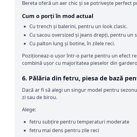
Bereta oferă un aer chic și se potrivește perfect 
Cum o porți în mod actual
Cu trench și balerini, pentru un look clasic.
Cu sacou oversized și jeans drepți, pentru un 
Cu palton lung și botine, în zilele reci.
Poziționeaz-o ușor într-o parte pentru un efect r
combină ușor cu majoritatea pieselor din garder
6. Pălăria din fetru, piesa de bază p
Dacă ar fi să alegi un singur model pentru sezonul 
zi sau de birou.
Alege:
fetru subțire pentru temperaturi moderate
fetru mai dens pentru zile reci