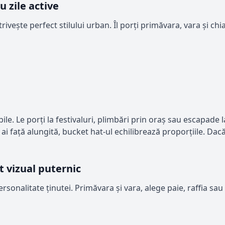
u zile active
otrivește perfect stilului urban. Îl porți primăvara, vara și c
bile. Le porți la festivaluri, plimbări prin oraș sau escapa
ă ai față alungită, bucket hat-ul echilibrează proporțiile. D
ct vizual puternic
personalitate ținutei. Primăvara și vara, alege paie, raffia 