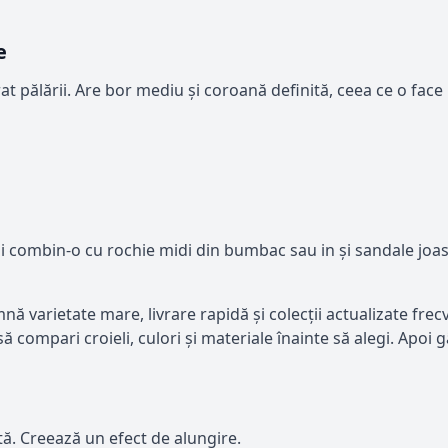
e
 pălării. Are bor mediu și coroană definită, ceea ce o face 
și combin-o cu rochie midi din bumbac sau in și sandale joase
 varietate mare, livrare rapidă și colecții actualizate frecv
i să compari croieli, culori și materiale înainte să alegi. Apo
tă. Creează un efect de alungire.