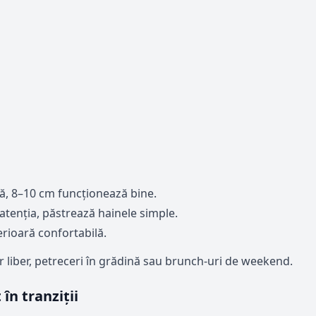
ă, 8–10 cm funcționează bine.
e atenția, păstrează hainele simple.
erioară confortabilă.
r liber, petreceri în grădină sau brunch-uri de weekend.
în tranziții