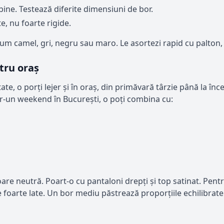
 bine. Testează diferite dimensiuni de bor.
e, nu foarte rigide.
m camel, gri, negru sau maro. Le asortezi rapid cu palton,
ntru oraș
te, o porți lejer și în oraș, din primăvară târzie până la în
Într-un weekend în București, o poți combina cu:
re neutră. Poart-o cu pantaloni drepți și top satinat. Pentru
 foarte late. Un bor mediu păstrează proporțiile echilibrate. 