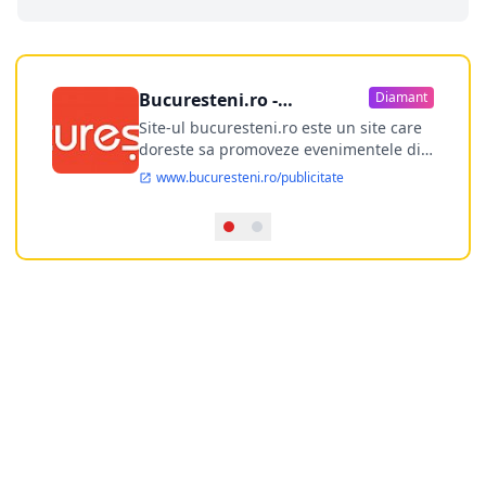
Bucuresteni.ro -
Diamant
publicitate online
Site-ul bucuresteni.ro este un site care
doreste sa promoveze evenimentele din
Bucuresti si nu numai, sa puna la
www.bucuresteni.ro/publicitate
dispozitia utilizatorului cea mai
performanta harta electronica a
Bucuresti-ului, si in acelasi timp sa
ofere posibilitatea firmel...