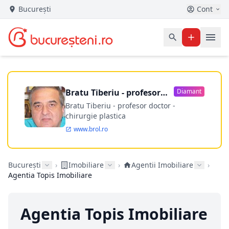
București
Cont
Bratu Tiberiu - profesor
Diamant
doctor
Bratu Tiberiu - profesor doctor -
chirurgie plastica
www.brol.ro
București
›
Imobiliare
›
Agentii Imobiliare
›
Agentia Topis Imobiliare
Agentia Topis Imobiliare