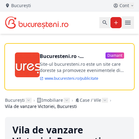
București
Cont
Bucuresteni.ro -
Diamant
publicitate online
Site-ul bucuresteni.ro este un site care
doreste sa promoveze evenimentele din
Bucuresti si nu numai, sa puna la
www.bucuresteni.ro/publicitate
dispozitia utilizatorului cea mai
performanta harta electronica a
Bucuresti-ului, si in acelasi timp sa
București
›
Imobiliare
›
Case / Vile
›
ofere posibilitatea firmel...
Vila de vanzare Victoriei, Bucuresti
Vila de vanzare