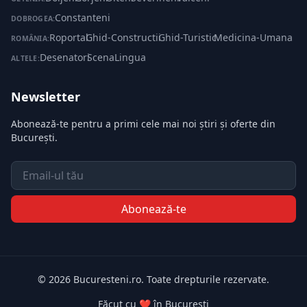
Constanteni
DOBROGEA:
Roportal
·
Ghid-Constructii
·
Ghid-Turistic
·
Medicina-Umana
ROMÂNIA:
Desenatori
·
ScenaLingua
ALTELE:
Newsletter
Abonează-te pentru a primi cele mai noi știri și oferte din
București.
Email
Abonează-te
© 2026 Bucuresteni.ro. Toate drepturile rezervate.
Făcut cu ❤️ în București