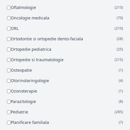
Oftalmologie
(215)
Oncologie medicala
(70)
ORL
(210)
Ortodontie si ortopedie dento-faciala
(28)
Ortopedie pediatrica
(25)
Ortopedie si traumatologie
(215)
Osteopatie
(1)
Otorinolaringologie
(4)
Ozonoterapie
(1)
Parazitologie
(8)
Pediatrie
(285)
Planificare familiala
(7)