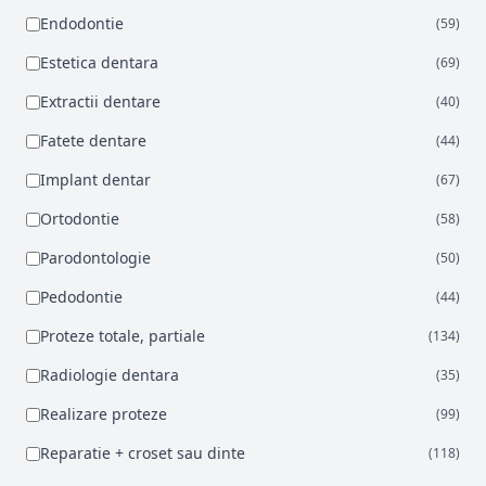
Endodontie
(59)
Estetica dentara
(69)
Extractii dentare
(40)
Fatete dentare
(44)
Implant dentar
(67)
Ortodontie
(58)
Parodontologie
(50)
Pedodontie
(44)
Proteze totale, partiale
(134)
Radiologie dentara
(35)
Realizare proteze
(99)
Reparatie + croset sau dinte
(118)