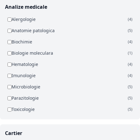
Analize medicale
Alergologie
(4)
Anatomie patologica
(5)
Biochimie
(4)
Biologie moleculara
(1)
Hematologie
(4)
Imunologie
(4)
Microbiologie
(5)
Parazitologie
(5)
Toxicologie
(5)
Cartier