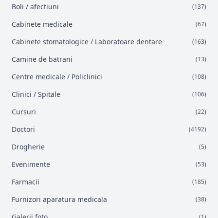
Boli / afectiuni
(137)
Cabinete medicale
(67)
Cabinete stomatologice / Laboratoare dentare
(163)
Camine de batrani
(13)
Centre medicale / Policlinici
(108)
Clinici / Spitale
(106)
Cursuri
(22)
Doctori
(4192)
Drogherie
(5)
Evenimente
(53)
Farmacii
(185)
Furnizori aparatura medicala
(38)
Galerii foto
(1)