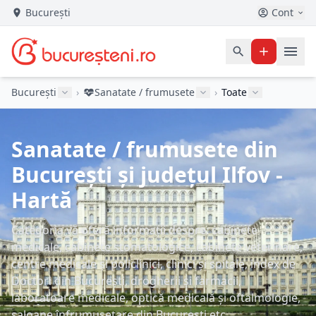
București
Cont
București
›
Sanatate / frumusete
›
Toate
Sanatate / frumusete din
București și județul Ilfov -
Hartă
Categoria vă oferă informații despre: cabinete
medicale, cabinete stomatologice, cabinete veterinare,
centre medicale și policlinici, clinici și spitale, index de
Doctori din București, drogherii și farmacii,
laboratoare medicale, optică medicală și oftalmologie,
saloane înfrumusețare din București etc.