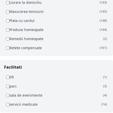
Livrare la domiciliu
(143)
Masurarea tensiunii
(145)
Plata cu cardul
(148)
Produse homeopate
(144)
Remedii homeopate
(2)
Retete compensate
(161)
Facilitati
lift
(1)
parc
(3)
sala de evenimente
(4)
servicii medicale
(14)