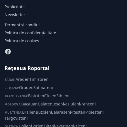
Publicitate
Newsletter
Termeni și condiții
Politica de confidențialitate
Politica de cookies
Rețeaua Roportal
Aradeni
·
Timisoreni
BANAT:
Oradeni
·
Satmareni
CRIȘANA:
Bistriteni
·
Clujeni
·
Sibieni
TRANSILVANIA:
Bacauani
·
Galateni
·
Ieseni
·
Vasluieni
·
Vranceni
MOLDOVA:
Braileni
·
Buzoieni
·
Calaraseni
·
Pitesteni
·
Ploiesteni
·
MUNTENIA:
Targovisteni
Doljeni
·
Gorjeni
·
Olteni
·
Severineni
·
Valceni
OLTENIA: