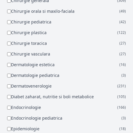
Chirurgie generala
(309)
Chirurgie orala si maxilo-faciala
(49)
Chirurgie pediatrica
(42)
Chirurgie plastica
(122)
Chirurgie toracica
(27)
Chirurgie vasculara
(27)
Dermatologie estetica
(16)
Dermatologie pediatrica
(3)
Dermatovenerologie
(231)
Diabet zaharat, nutritie si boli metabolice
(105)
Endocrinologie
(166)
Endocrinologie pediatrica
(3)
Epidemiologie
(18)