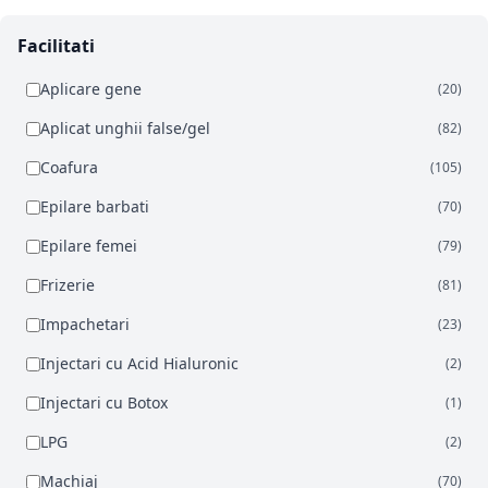
Facilitati
Aplicare gene
(20)
Aplicat unghii false/gel
(82)
Coafura
(105)
Epilare barbati
(70)
Epilare femei
(79)
Frizerie
(81)
Impachetari
(23)
Injectari cu Acid Hialuronic
(2)
Injectari cu Botox
(1)
LPG
(2)
Machiaj
(70)