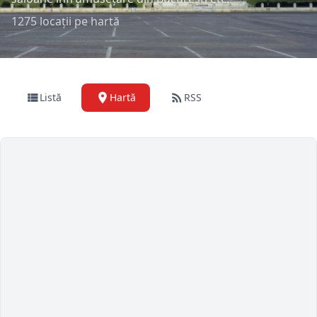
1275 locații pe hartă
Listă
Hartă
RSS