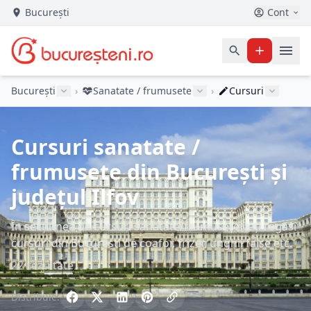
București
Cont
București
›
Sanatate / frumusete
›
Cursuri
Cursuri sanatate /
frumusete din București și
județul Ilfov
În secțiunea de cursuri sănătate/frumusețe veți regăsi
cursuri din București de coafor, frizer, unghii false etc.
22 rezultate
Distribuie: