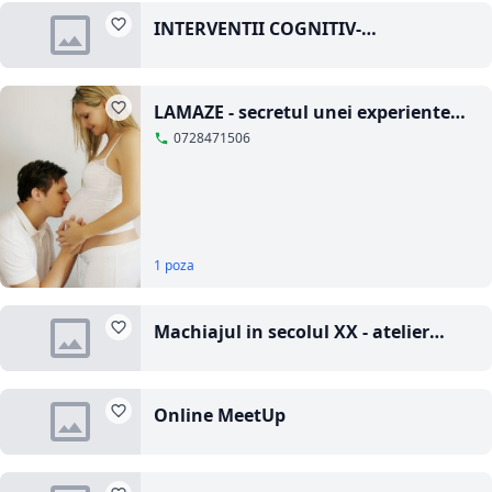
INTERVENTII COGNITIV-
COMPORTAMENTALE. APLICATII IN
TERAPIA DE CUPLU SI A FAMILIEI
LAMAZE - secretul unei experiente
frumoase la nastere
0728471506
1 poza
Machiajul in secolul XX - atelier
teoretic si practic
Online MeetUp