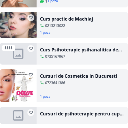
1
1 poza
Curs practic de Machiaj
0213213022
1 poza
$$$$
Curs Psihoterapie psihanalitica de
cuplu, familie si grup
0735167967
Cursuri de Cosmetica in Bucuresti
0723641386
1 poza
Cursuri de psihoterapie pentru cuplu
si psihosexualitate