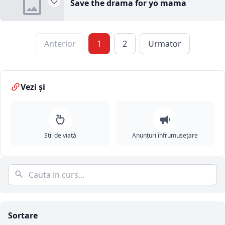
Save the drama for yo mama
Anterior
1
2
Urmator
Vezi și
Stil de viață
Anunțuri înfrumusețare
Sortare