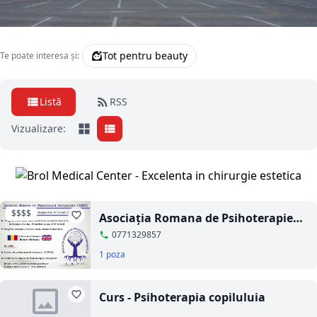
Tot pentru beauty
Te poate interesa și:
Listă
RSS
Vizualizare:
$$$$
Asociaţia Romana de Psihoterapie
Integrativă (A.R.P.I )va invita sa
0771329857
participati la Programul de Formare
1 poza
Romano-Britanic in Psihoterapie
Integrativa.
Curs - Psihoterapia copiluluia