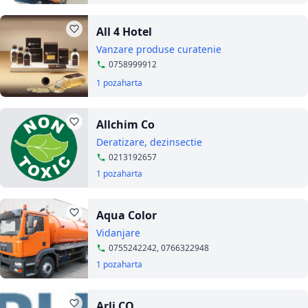
All 4 Hotel
Vanzare produse curatenie
0758999912
1 poza
harta
Allchim Co
Deratizare, dezinsectie
0213192657
1 poza
harta
Aqua Color
Vidanjare
0755242242, 0766322948
1 poza
harta
Arli CO