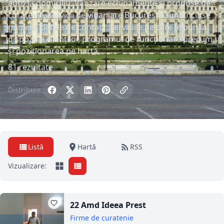
auto la domiciliu, Vânzare echipamente și produse de
curățenie, servicii de vidanjare București. Sunt incluse
numele, datele de contact, serviciile pe care le pun la
dispoziția clienților, programul de funcționare precum
și poziționarea pe hartă.
81 rezultate
Distribuie:
Listă
Hartă
RSS
Vizualizare:
22 Amd Ideea Prest
Firme de curatenie