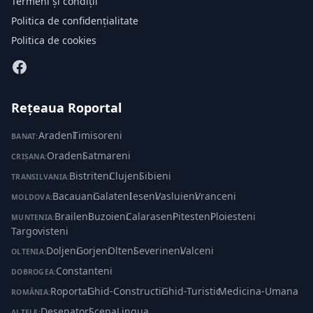
Termeni și condiții
Politica de confidențialitate
Politica de cookies
Rețeaua Roportal
Aradeni
·
Timisoreni
BANAT:
Oradeni
·
Satmareni
CRIȘANA:
Bistriteni
·
Clujeni
·
Sibieni
TRANSILVANIA:
Bacauani
·
Galateni
·
Ieseni
·
Vasluieni
·
Vranceni
MOLDOVA:
Braileni
·
Buzoieni
·
Calaraseni
·
Pitesteni
·
Ploiesteni
·
MUNTENIA:
Targovisteni
Doljeni
·
Gorjeni
·
Olteni
·
Severineni
·
Valceni
OLTENIA:
Constanteni
DOBROGEA:
Roportal
·
Ghid-Constructii
·
Ghid-Turistic
·
Medicina-Umana
ROMÂNIA:
Desenatori
·
ScenaLingua
ALTELE: