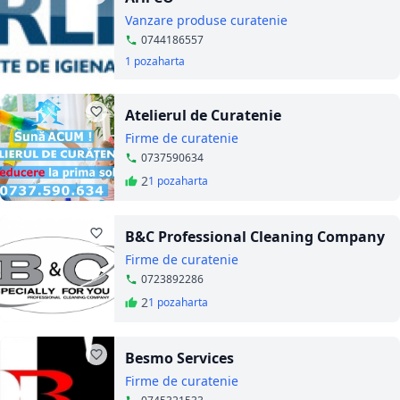
Vanzare produse curatenie
0744186557
1 poza
harta
Atelierul de Curatenie
Firme de curatenie
0737590634
2
1 poza
harta
B&C Professional Cleaning Company
Firme de curatenie
0723892286
2
1 poza
harta
Besmo Services
Firme de curatenie