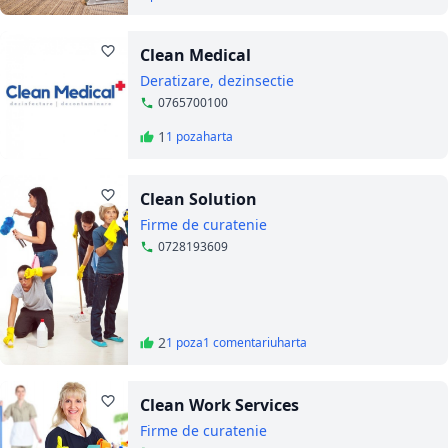
Clean Medical
Deratizare, dezinsectie
0765700100
1
1 poza
harta
Clean Solution
Firme de curatenie
0728193609
2
1 poza
1 comentariu
harta
Clean Work Services
Firme de curatenie