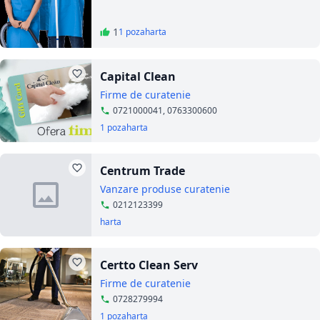
1
1 poza
harta
Capital Clean
Firme de curatenie
0721000041, 0763300600
1 poza
harta
Centrum Trade
Vanzare produse curatenie
0212123399
harta
Certto Clean Serv
Firme de curatenie
0728279994
1 poza
harta