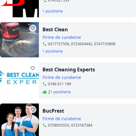
0745321533
1 poza
harta
Best Clean
Firme de curatenie
0217727556, 0723654442, 0747155808
1 poza
harta
Best Cleaning Experts
Firme de curatenie
0746 011 199
2
1 poza
harta
BucPrest
Firme de curatenie
0758055555, 0723187384