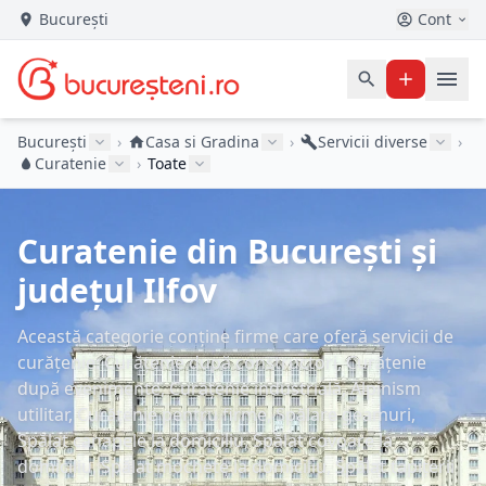
București
Cont
București
›
Casa si Gradina
›
Servicii diverse
›
Curatenie
›
Toate
Curatenie din București și
județul Ilfov
Această categorie conține firme care oferă servicii de
curățenie: Curățenie după constructori, Curățenie
după evenimente, Curățenie industrială, Alpinism
utilitar, Curățenie pentru firme, Spălare geamuri,
Spălat canapele la domiciliu, Spălat covoare la
domiciliu, Spălat mochete la domiciliu, Spălat tapițerii