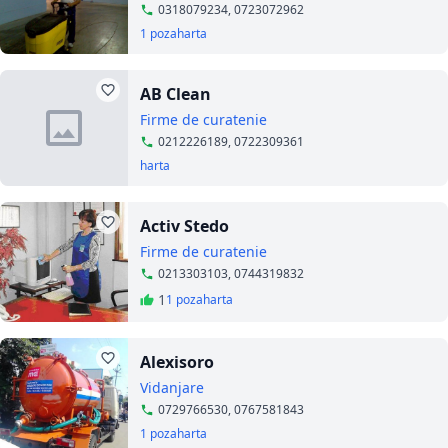
0318079234, 0723072962
1 poza
harta
AB Clean
Firme de curatenie
0212226189, 0722309361
harta
Activ Stedo
Firme de curatenie
0213303103, 0744319832
1
1 poza
harta
Alexisoro
Vidanjare
0729766530, 0767581843
1 poza
harta