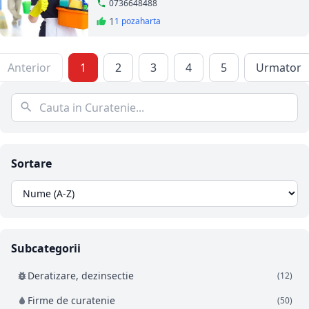
0736648488
1
1 poza
harta
Anterior
1
2
3
4
5
Urmator
Sortare
Subcategorii
Deratizare, dezinsectie
(12)
Firme de curatenie
(50)