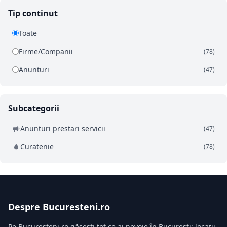
Tip continut
Toate
Firme/Companii
(78)
Anunturi
(47)
Subcategorii
Anunturi prestari servicii
(47)
Curatenie
(78)
Despre Bucuresteni.ro
Pe Bucuresteni.ro găsești tot ce ai nevoie în București: locații,