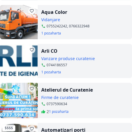
Aqua Color
Vidanjare
0755242242, 0766322948
1 poza
harta
Arli CO
Vanzare produse curatenie
0744186557
1 poza
harta
Atelierul de Curatenie
Firme de curatenie
0737590634
2
1 poza
harta
$$$$
Automatizari porti