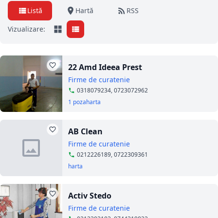
Listă
Hartă
RSS
Vizualizare:
22 Amd Ideea Prest
Firme de curatenie
0318079234, 0723072962
1 poza
harta
AB Clean
Firme de curatenie
0212226189, 0722309361
harta
Activ Stedo
Firme de curatenie