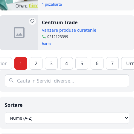
1 poza
harta
Centrum Trade
Vanzare produse curatenie
0212123399
harta
ior
1
2
3
4
5
6
7
Ur
Sortare