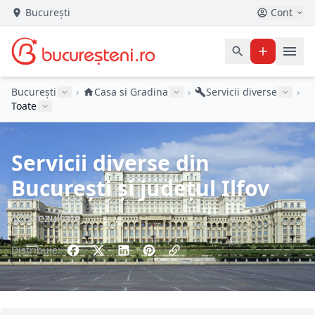
București
Cont
București
›
Casa si Gradina
›
Servicii diverse
›
Toate
Servicii diverse din
București și județul Ilfov
128 rezultate
Distribuie: