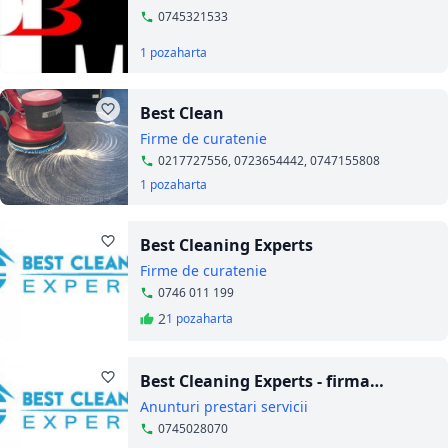
0745321533
1 poza
harta
Best Clean
Firme de curatenie
0217727556, 0723654442, 0747155808
1 poza
harta
Best Cleaning Experts
Firme de curatenie
0746 011 199
2
1 poza
harta
Best Cleaning Experts - firma
curatenie in Bucuresti
Anunturi prestari servicii
0745028070