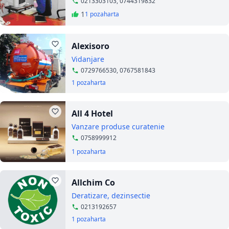
0213303103, 0744319832
1
1 poza
harta
Alexisoro
Vidanjare
0729766530, 0767581843
1 poza
harta
All 4 Hotel
Vanzare produse curatenie
0758999912
1 poza
harta
Allchim Co
Deratizare, dezinsectie
0213192657
1 poza
harta