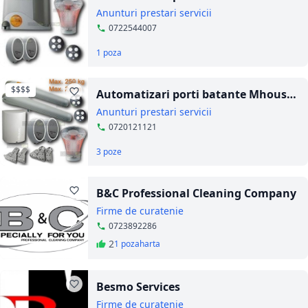
Anunturi prestari servicii
0722544007
1 poza
$$$$
Automatizari porti batante Mhouse
WG2S
Anunturi prestari servicii
0720121121
3 poze
B&C Professional Cleaning Company
Firme de curatenie
0723892286
2
1 poza
harta
Besmo Services
Firme de curatenie