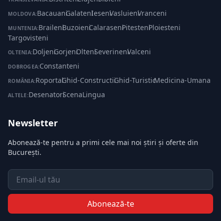
Bacauani
·
Galateni
·
Ieseni
·
Vasluieni
·
Vranceni
MOLDOVA:
Braileni
·
Buzoieni
·
Calaraseni
·
Pitesteni
·
Ploiesteni
·
MUNTENIA:
Targovisteni
Doljeni
·
Gorjeni
·
Olteni
·
Severineni
·
Valceni
OLTENIA:
Constanteni
DOBROGEA:
Roportal
·
Ghid-Constructii
·
Ghid-Turistic
·
Medicina-Umana
ROMÂNIA:
Desenatori
·
ScenaLingua
ALTELE:
Newsletter
Abonează-te pentru a primi cele mai noi știri și oferte din
București.
Email
Abonează-te