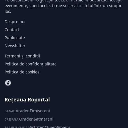
evenimente, spectacole, firme și servicii - totul într-un singur
loc.
Despre noi
Contact
Publicitate
Newsletter
Termeni și condiții
Politica de confidențialitate
Politica de cookies
Rețeaua Roportal
Aradeni
·
Timisoreni
BANAT:
Oradeni
·
Satmareni
CRIȘANA:
Bistriteni
·
Clujeni
·
Sibieni
TRANSILVANIA: