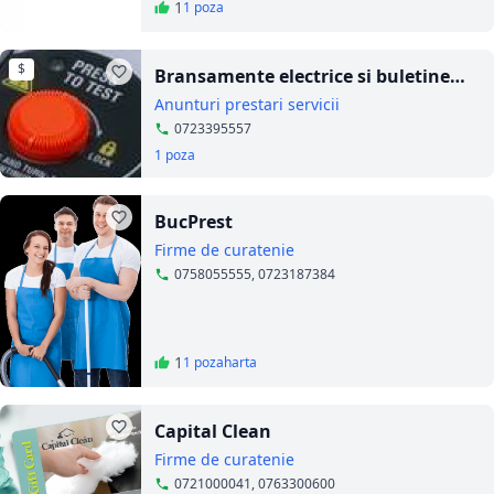
1
1 poza
$
Bransamente electrice si buletine
Pram
Anunturi prestari servicii
0723395557
1 poza
BucPrest
Firme de curatenie
0758055555, 0723187384
1
1 poza
harta
Capital Clean
Firme de curatenie
0721000041, 0763300600