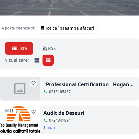
Tot ce înseamnă afaceri
Te poate interesa și:
Listă
RSS
Vizualizare:
"Professional Certification - Hogan
Assessment Suite"
0213105457
$$$$
Audit de Deseuri
0724341894
1 poza