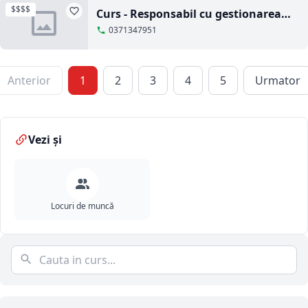
$$$$
Curs - Responsabil cu gestionarea
deseurilor
0371347951
Anterior
1
2
3
4
5
Urmator
Vezi și
Locuri de muncă