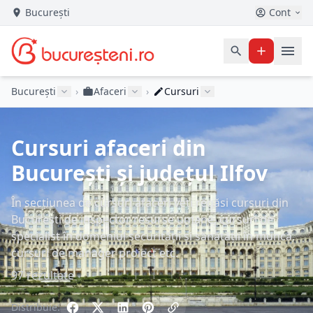
București
Cont
București
›
Afaceri
›
Cursuri
Cursuri afaceri din
București și județul Ilfov
În secțiunea de cursuri afaceri veți regăsi cursuri din
București de inspector resurse umane, cursuri de
specialist în domeniul securității și sănătății în muncă,
cursuri de manager proiect etc.
97 rezultate
Distribuie: