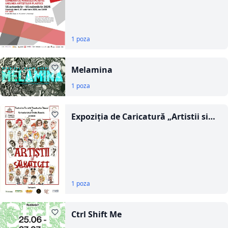
1 poza
Melamina
1 poza
Expoziţia de Caricatură „Artistii si
Salbaticii” Ovidiu Stanciu
1 poza
Ctrl Shift Me