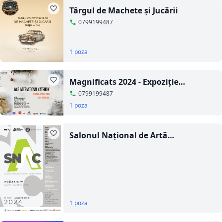
Târgul de Machete și Jucării
0799199487
1 poza
Magnificats 2024 - Expoziție
internațională de pisici de rasă WCF
0799199487
la Veranda Mall
1 poza
Salonul Național de Artă
Contemporană
1 poza