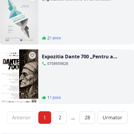
2
1 poza
Expozitia Dante 700 „Pentru a
revedea stelele”
0758959828
1
1 poza
Anterior
1
2
...
28
Urmator