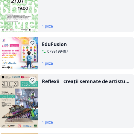
1 poza
EduFusion
0799199487
1 poza
Reflexii - creații semnate de artistul
sticlar Ioan Tămâian și de pictorul
Viorel Cosor
1 poza