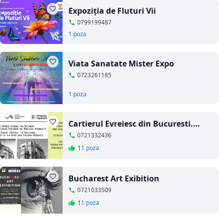
Expoziția de Fluturi Vii
0799199487
1 poza
Viata Sanatate Mister Expo
0723261185
1 poza
Cartierul Evreiesc din Bucuresti.
Pionerii locuintei moderne din
0721332436
perioada interbelica
1
1 poza
Bucharest Art Exibition
0721033509
1
1 poza