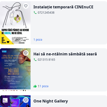
Instalație temporară CINEnuCE
0721245438
1 poza
Hai să ne-ntâlnim sâmbătă seară
021315 8165
1
1 poza
One Night Gallery