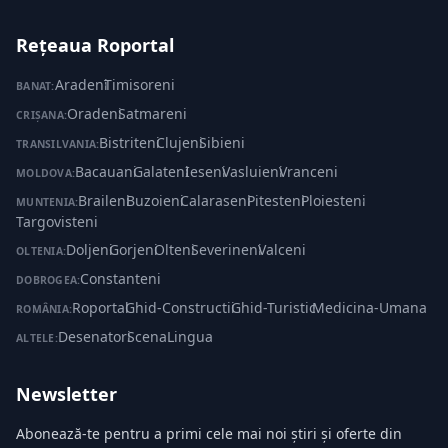
Rețeaua Roportal
Aradeni
·
Timisoreni
BANAT:
Oradeni
·
Satmareni
CRIȘANA:
Bistriteni
·
Clujeni
·
Sibieni
TRANSILVANIA:
Bacauani
·
Galateni
·
Ieseni
·
Vasluieni
·
Vranceni
MOLDOVA:
Braileni
·
Buzoieni
·
Calaraseni
·
Pitesteni
·
Ploiesteni
·
MUNTENIA:
Targovisteni
Doljeni
·
Gorjeni
·
Olteni
·
Severineni
·
Valceni
OLTENIA:
Constanteni
DOBROGEA:
Roportal
·
Ghid-Constructii
·
Ghid-Turistic
·
Medicina-Umana
ROMÂNIA:
Desenatori
·
ScenaLingua
ALTELE:
Newsletter
Abonează-te pentru a primi cele mai noi știri și oferte din