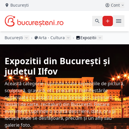
București
Cont
București
›
Arta - Cultura
›
Expozitii
Expozitii din București și
județul Ilfov
Această categorie cuprinde toate expozițiile de pictură,
sculptură, gravură, etc. precum și manifestările
organizate cu această ocazie (prelegeri, seminarii,
lansări de carte, recitaluri) din București. Fiecare
eveniment cuprinde o scurtă descriere, data, ora și
locația unde se desfășoară, precum și un afiș sau
galerie foto.