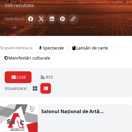
556 rezultate
Distribuie:
Spectacole
Lansări de carte
Te poate interesa și:
Manifestări culturale
Listă
RSS
Vizualizare:
Salonul Național de Artă
Contemporană