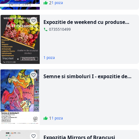
2
1 poza
Expozitie de weekend cu produse
BIO
0735510499
1 poza
Semne si simboluri I - expozitie de
pictura de Aurel Petrescu
1
1 poza
Expozitia Mirrors of Brancusi