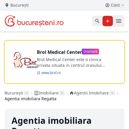
București
Cont
Brol Medical Center
Diamant
Brol Medical Center este o clinica
privata situata in centrul orasului
Timisoara avand o experienta de
www.brol.ro
aproape 21 de ani in chirurgia estetica.
Incepand din anul 2009 clinica isi
desfasoara activitatea intr-un spital
București
›
Imobiliare
›
Agentii Imobiliare
›
ultramodern.
Agentia imobiliara Regatta
Agentia imobiliara