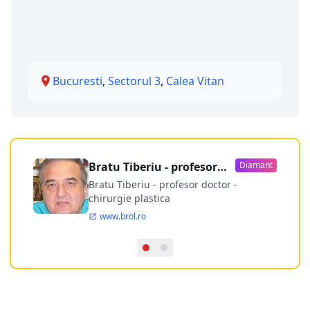
Bucuresti
,
Sectorul 3
,
Calea Vitan
Bratu Tiberiu - profesor
Diamant
doctor
Bratu Tiberiu - profesor doctor -
chirurgie plastica
www.brol.ro