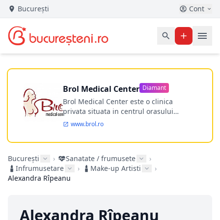
București
Cont
Brol Medical Center
Diamant
Brol Medical Center este o clinica
privata situata in centrul orasului
Timisoara avand o experienta de
www.brol.ro
aproape 21 de ani in chirurgia estetica.
Incepand din anul 2009 clinica isi
desfasoara activitatea intr-un spital
București
›
Sanatate / frumusete
›
ultramodern.
Infrumusetare
›
Make-up Artisti
›
Alexandra Rîpeanu
Alexandra Rîpeanu