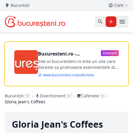
București
Cont
Bucuresteni.ro -
Diamant
publicitate online
Site-ul bucuresteni.ro este un site care
doreste sa promoveze evenimentele din
Bucuresti si nu numai, sa puna la
www.bucuresteni.ro/publicitate
dispozitia utilizatorului cea mai
performanta harta electronica a
Bucuresti-ului, si in acelasi timp sa
București
›
Divertisment
›
Cafenele
›
ofere posibilitatea firmel...
Gloria Jean's Coffees
Gloria Jean's Coffees