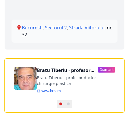
Bucuresti
,
Sectorul 2
,
Strada Viitorului
, nr.
32
Bratu Tiberiu - profesor
Diamant
doctor
Bratu Tiberiu - profesor doctor -
chirurgie plastica
www.brol.ro