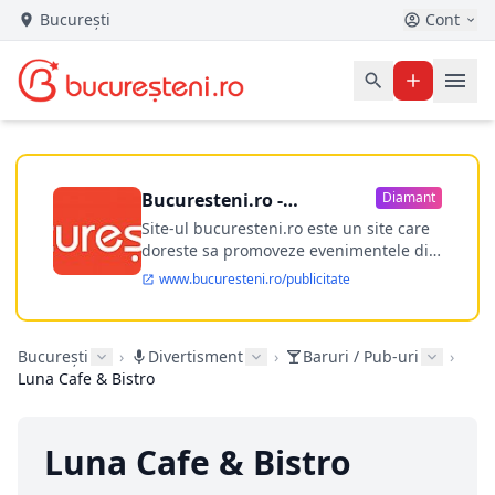
București
Cont
Bucuresteni.ro -
Diamant
publicitate online
Site-ul bucuresteni.ro este un site care
doreste sa promoveze evenimentele din
Bucuresti si nu numai, sa puna la
www.bucuresteni.ro/publicitate
dispozitia utilizatorului cea mai
performanta harta electronica a
Bucuresti-ului, si in acelasi timp sa
București
›
Divertisment
›
Baruri / Pub-uri
›
ofere posibilitatea firmel...
Luna Cafe & Bistro
Luna Cafe & Bistro