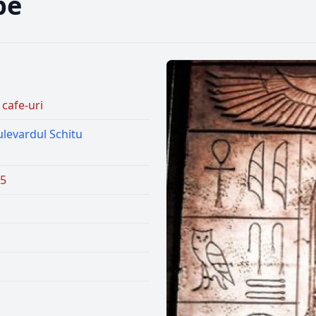
pe
 cafe-uri
ulevardul Schitu
55