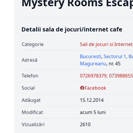
Mystery Rooms Esca
Detalii sala de jocuri/internet cafe
Categorie
Sali de jocuri si Internet
Bucuresti
,
Sectorul 1
,
B
Adresă
Magureanu
, nr. 45
Telefon
0726978379, 07398865
Social
Facebook
Adăugat
15.12.2014
Modificat
acum 5 luni
Vizualizări
2610