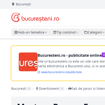
București
Hub-uri tematice
Tip conținut
Categorii
Bucuresteni.ro - publicitate online
D
Site-ul bucuresteni.ro este un site care d
harta electronica a Bucuresti-ului, si in ace
www.bucuresteni.ro/publicitate
București
›
Divertisment
›
Sali de jocuri si Inte