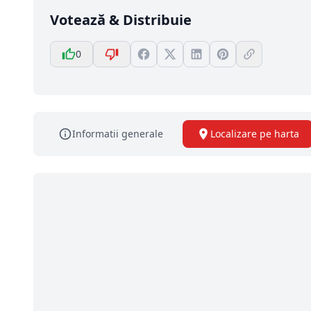
Votează & Distribuie
0
Informatii generale
Localizare pe harta