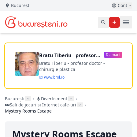
București
Cont
Bratu Tiberiu - profesor
Diamant
doctor
Bratu Tiberiu - profesor doctor -
chirurgie plastica
www.brol.ro
București
›
Divertisment
›
Sali de jocuri si Internet cafe-uri
›
Mystery Rooms Escape
Mystery Rooms Escape