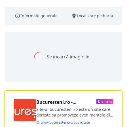
Informatii generale
Localizare pe harta
Se încarcă imaginile...
Bucuresteni.ro -
Diamant
publicitate online
Site-ul bucuresteni.ro este un site care
doreste sa promoveze evenimentele din
Bucuresti si nu numai, sa puna la
www.bucuresteni.ro/publicitate
dispozitia utilizatorului cea mai