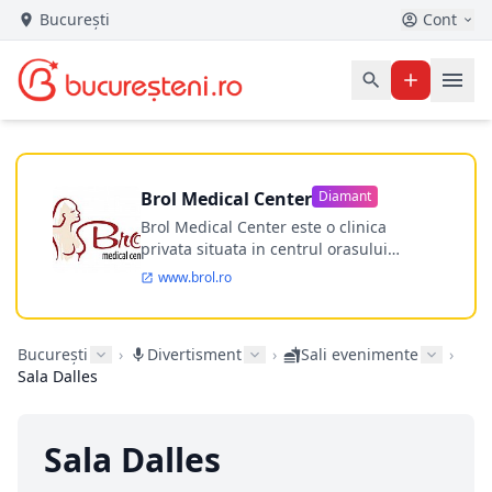
București
Cont
Brol Medical Center
Diamant
Brol Medical Center este o clinica
privata situata in centrul orasului
Timisoara avand o experienta de
www.brol.ro
aproape 21 de ani in chirurgia estetica.
Incepand din anul 2009 clinica isi
desfasoara activitatea intr-un spital
București
›
Divertisment
›
Sali evenimente
›
ultramodern.
Sala Dalles
Sala Dalles