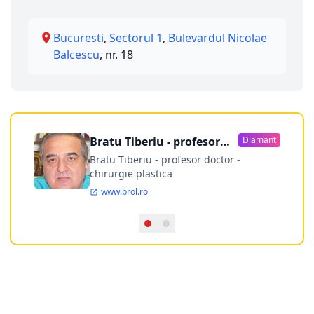
Bucuresti
,
Sectorul 1
,
Bulevardul Nicolae
Balcescu
, nr. 18
Bratu Tiberiu - profesor
Diamant
doctor
Bratu Tiberiu - profesor doctor -
chirurgie plastica
www.brol.ro