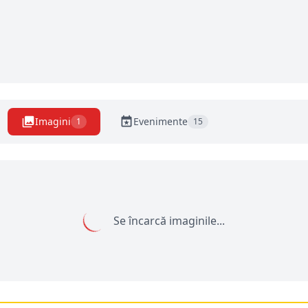
Imagini
Evenimente
1
15
Se încarcă imaginile...