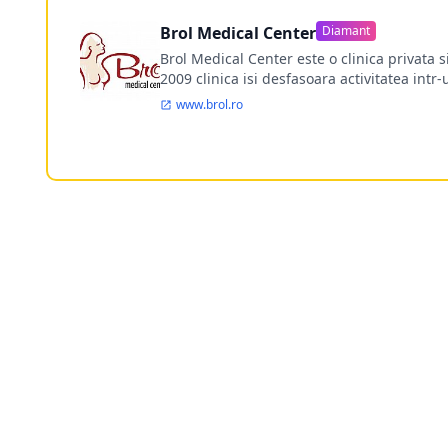
Brol Medical Center
Diamant
Brol Medical Center este o clinica privata 
2009 clinica isi desfasoara activitatea intr
www.brol.ro