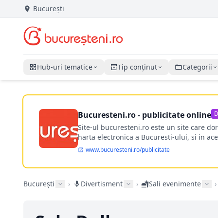
București
Hub-uri tematice
Tip conținut
Categorii
Bucuresteni.ro - publicitate online
D
Site-ul bucuresteni.ro este un site care d
harta electronica a Bucuresti-ului, si in ace
www.bucuresteni.ro/publicitate
București
›
Divertisment
›
Sali evenimente
›