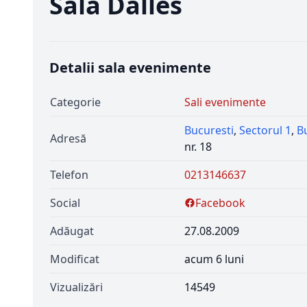
Sala Dalles
Detalii sala evenimente
Categorie
Sali evenimente
Bucuresti
,
Sectorul 1
,
B
Adresă
nr. 18
Telefon
0213146637
Social
Facebook
Adăugat
27.08.2009
Modificat
acum 6 luni
Vizualizări
14549