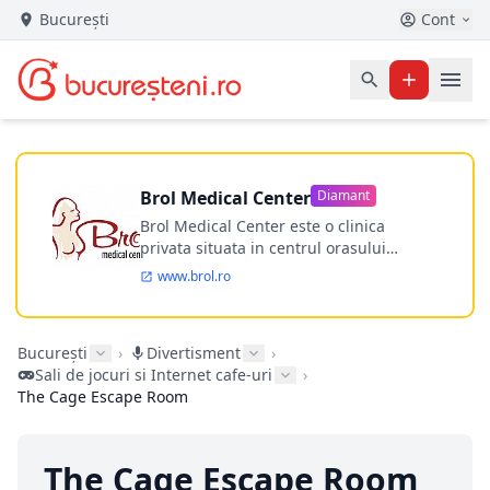
București
Cont
Brol Medical Center
Diamant
Brol Medical Center este o clinica
privata situata in centrul orasului
Timisoara avand o experienta de
www.brol.ro
aproape 21 de ani in chirurgia estetica.
Incepand din anul 2009 clinica isi
desfasoara activitatea intr-un spital
București
›
Divertisment
›
ultramodern.
Sali de jocuri si Internet cafe-uri
›
The Cage Escape Room
The Cage Escape Room