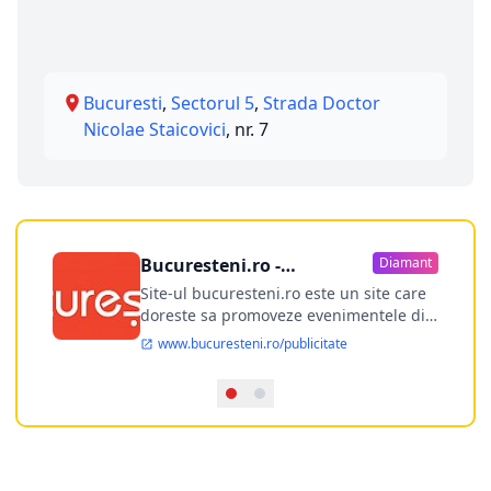
Bucuresti
,
Sectorul 5
,
Strada Doctor
Nicolae Staicovici
, nr. 7
Bucuresteni.ro -
Diamant
publicitate online
Site-ul bucuresteni.ro este un site care
doreste sa promoveze evenimentele din
Bucuresti si nu numai, sa puna la
www.bucuresteni.ro/publicitate
dispozitia utilizatorului cea mai
performanta harta electronica a
Bucuresti-ului, si in acelasi timp sa
ofere posibilitatea firmel...