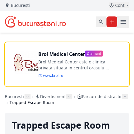
București
Cont
Brol Medical Center
Diamant
Brol Medical Center este o clinica
privata situata in centrul orasului
Timisoara avand o experienta de
www.brol.ro
aproape 21 de ani in chirurgia estetica.
Incepand din anul 2009 clinica isi
desfasoara activitatea intr-un spital
București
›
Divertisment
›
Parcuri de distractii
ultramodern.
›
Trapped Escape Room
Trapped Escape Room