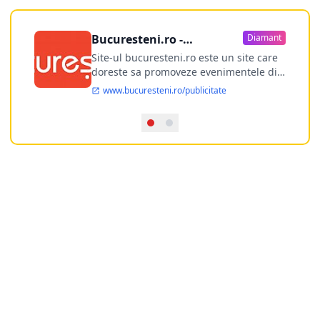
Bucuresteni.ro -
Diamant
publicitate online
Site-ul bucuresteni.ro este un site care
doreste sa promoveze evenimentele din
Bucuresti si nu numai, sa puna la
www.bucuresteni.ro/publicitate
dispozitia utilizatorului cea mai
performanta harta electronica a
Bucuresti-ului, si in acelasi timp sa
ofere posibilitatea firmel...