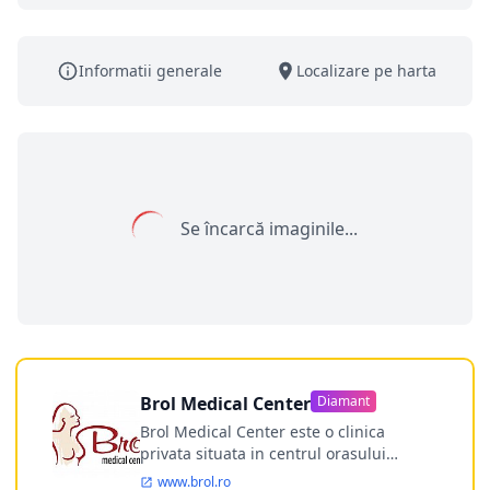
Informatii generale
Localizare pe harta
Se încarcă imaginile...
Brol Medical Center
Diamant
Brol Medical Center este o clinica
privata situata in centrul orasului
Timisoara avand o experienta de
www.brol.ro