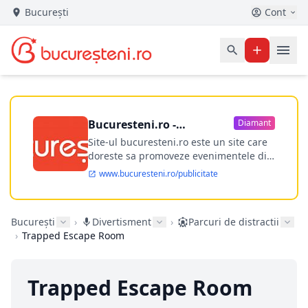
București
Cont
Bucuresteni.ro -
Diamant
publicitate online
Site-ul bucuresteni.ro este un site care
doreste sa promoveze evenimentele din
Bucuresti si nu numai, sa puna la
www.bucuresteni.ro/publicitate
dispozitia utilizatorului cea mai
performanta harta electronica a
Bucuresti-ului, si in acelasi timp sa
București
›
Divertisment
›
Parcuri de distractii
ofere posibilitatea firmel...
›
Trapped Escape Room
Trapped Escape Room