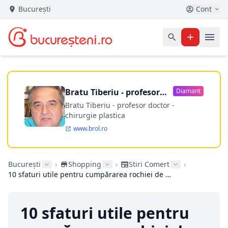
București
Cont
Bratu Tiberiu - profesor
Diamant
doctor
Bratu Tiberiu - profesor doctor -
chirurgie plastica
www.brol.ro
București
›
Shopping
›
Stiri Comert
›
10 sfaturi utile pentru cumpărarea rochiei de mireasă
10 sfaturi utile pentru