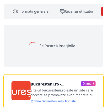
Informatii generale
Recenzii utilizatori
Se încarcă imaginile...
Bucuresteni.ro -
Diamant
publicitate online
Site-ul bucuresteni.ro este un site care
doreste sa promoveze evenimentele din
Bucuresti si nu numai, sa puna la
www.bucuresteni.ro/publicitate
dispozitia utilizatorului cea mai