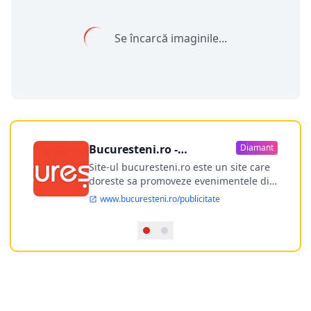
Se încarcă imaginile...
Bucuresteni.ro -
Diamant
publicitate online
Site-ul bucuresteni.ro este un site care
doreste sa promoveze evenimentele din
Bucuresti si nu numai, sa puna la
www.bucuresteni.ro/publicitate
dispozitia utilizatorului cea mai
performanta harta electronica a
Bucuresti-ului, si in acelasi timp sa
ofere posibilitatea firmel...