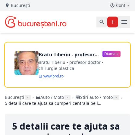
București
Cont
Bratu Tiberiu - profesor
Diamant
doctor
Bratu Tiberiu - profesor doctor -
chirurgie plastica
www.brol.ro
București
›
Auto / Moto
›
Stiri auto / moto
›
5 detalii care te ajuta sa cumperi centrala pe lemne perfecta
5 detalii care te ajuta sa