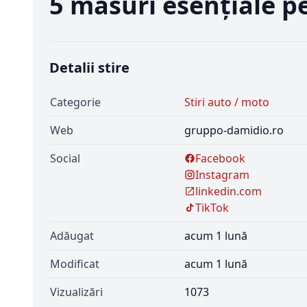
5 măsuri esențiale p
Detalii stire
Categorie
Stiri auto / moto
Web
gruppo-damidio.ro
Social
Facebook
Instagram
linkedin.com
TikTok
Adăugat
acum 1 lună
Modificat
acum 1 lună
Vizualizări
1073