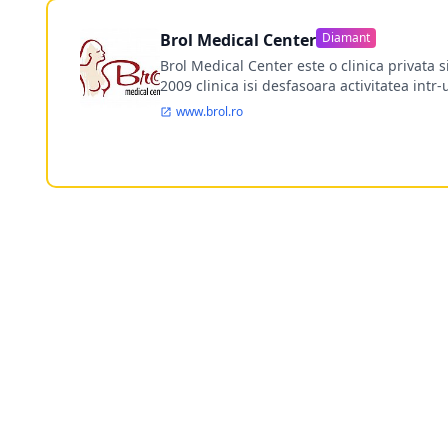
Brol Medical Center
Diamant
Brol Medical Center este o clinica privata 
2009 clinica isi desfasoara activitatea intr
www.brol.ro