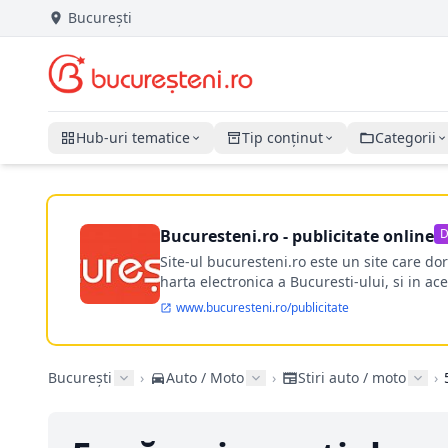
București
Hub-uri tematice
Tip conținut
Categorii
Bucuresteni.ro - publicitate online
D
Site-ul bucuresteni.ro este un site care d
harta electronica a Bucuresti-ului, si in ace
www.bucuresteni.ro/publicitate
București
›
Auto / Moto
›
Stiri auto / moto
›