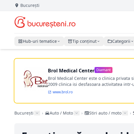
București
Hub-uri tematice
Tip conținut
Categorii
Brol Medical Center
Diamant
Brol Medical Center este o clinica privata 
2009 clinica isi desfasoara activitatea intr
www.brol.ro
București
›
Auto / Moto
›
Stiri auto / moto
›