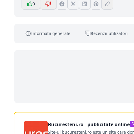
0
Informatii generale
Recenzii utilizatori
Bucuresteni.ro - publicitate online
D
Site-ul bucuresteni.ro este un site care d