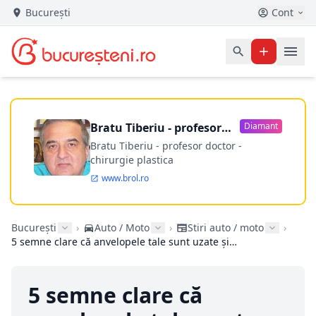
București
Cont
Bratu Tiberiu - profesor
Diamant
doctor
Bratu Tiberiu - profesor doctor -
chirurgie plastica
www.brol.ro
București
›
Auto / Moto
›
Stiri auto / moto
›
5 semne clare că anvelopele tale sunt uzate și trebuie schimbate urgent
5 semne clare că