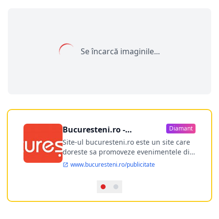
Se încarcă imaginile...
Bucuresteni.ro -
Diamant
publicitate online
Site-ul bucuresteni.ro este un site care
doreste sa promoveze evenimentele din
Bucuresti si nu numai, sa puna la
www.bucuresteni.ro/publicitate
dispozitia utilizatorului cea mai
performanta harta electronica a
Bucuresti-ului, si in acelasi timp sa
ofere posibilitatea firmel...