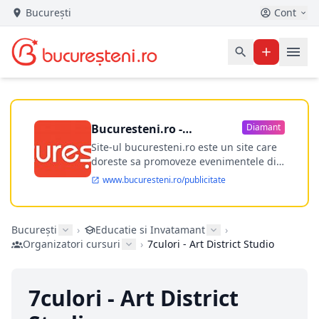
București
Cont
Bucuresteni.ro -
Diamant
publicitate online
Site-ul bucuresteni.ro este un site care
doreste sa promoveze evenimentele din
Bucuresti si nu numai, sa puna la
www.bucuresteni.ro/publicitate
dispozitia utilizatorului cea mai
performanta harta electronica a
Bucuresti-ului, si in acelasi timp sa
București
›
Educatie si Invatamant
›
ofere posibilitatea firmel...
Organizatori cursuri
›
7culori - Art District Studio
7culori - Art District