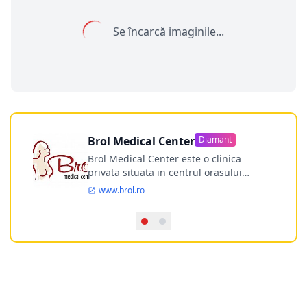
Se încarcă imaginile...
Brol Medical Center
Diamant
Brol Medical Center este o clinica
privata situata in centrul orasului
Timisoara avand o experienta de
www.brol.ro
aproape 21 de ani in chirurgia estetica.
Incepand din anul 2009 clinica isi
desfasoara activitatea intr-un spital
ultramodern.