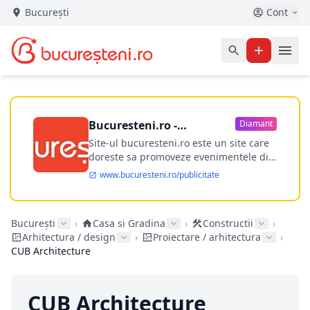
București
Cont
Bucuresteni.ro -
Diamant
publicitate online
Site-ul bucuresteni.ro este un site care
doreste sa promoveze evenimentele din
Bucuresti si nu numai, sa puna la
www.bucuresteni.ro/publicitate
dispozitia utilizatorului cea mai
performanta harta electronica a
Bucuresti-ului, si in acelasi timp sa
București
›
Casa si Gradina
›
Constructii
›
ofere posibilitatea firmel...
Arhitectura / design
›
Proiectare / arhitectura
›
CUB Architecture
CUB Architecture