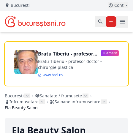
București
Cont
Bratu Tiberiu - profesor
Diamant
doctor
Bratu Tiberiu - profesor doctor -
chirurgie plastica
www.brol.ro
București
›
Sanatate / frumusete
›
Infrumusetare
›
Saloane infrumusetare
›
Ela Beauty Salon
Ela Beauty Salon