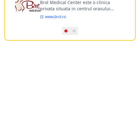
Brol Medical Center este o clinica
privata situata in centrul orasului
Timisoara avand o experienta de
www.brol.ro
aproape 21 de ani in chirurgia estetica.
Incepand din anul 2009 clinica isi
desfasoara activitatea intr-un spital
ultramodern.