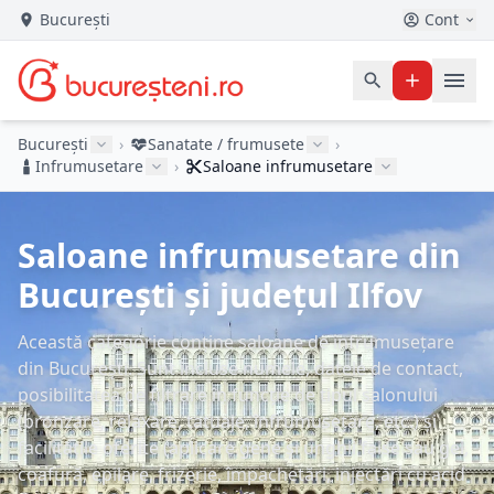
București
Cont
București
›
Sanatate / frumusete
›
Infrumusetare
›
Saloane infrumusetare
Saloane infrumusetare din
București și județul Ilfov
Această categorie conține saloane de înfrumusețare
din București. Sunt incluse numele, datele de contact,
posibilitatea de filtrare în funcție de tipul salonului
(bronzare, relaxare, tatuaje, înfrumusețare, etc.) și
facilitățile oferite (aplicare gene și unghii false sau gel,
coafură, epilare, frizerie, împachetări, injectări cu acid