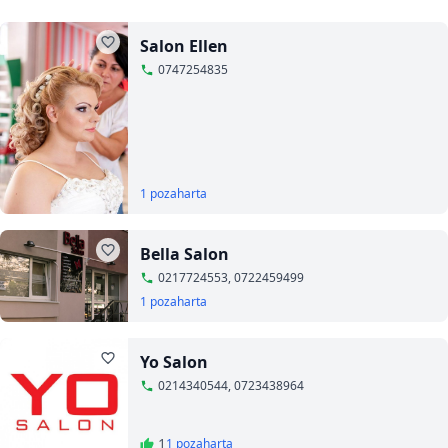
Salon Ellen
0747254835
1 poza
harta
Bella Salon
0217724553, 0722459499
1 poza
harta
Yo Salon
0214340544, 0723438964
1
1 poza
harta