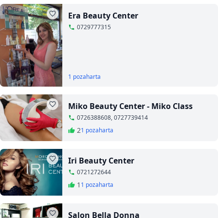
Era Beauty Center
0729777315
1 poza
harta
Miko Beauty Center - Miko Class
0726388608, 0727739414
2
1 poza
harta
Iri Beauty Center
0721272644
1
1 poza
harta
Salon Bella Donna