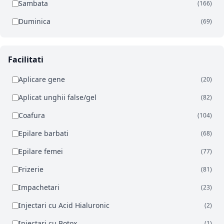
Sambata
(166)
Duminica
(69)
Facilitati
Aplicare gene
(20)
Aplicat unghii false/gel
(82)
Coafura
(104)
Epilare barbati
(68)
Epilare femei
(77)
Frizerie
(81)
Impachetari
(23)
Injectari cu Acid Hialuronic
(2)
Injectari cu Botox
(1)