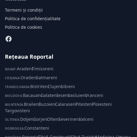
Termeni și condiții
Politica de confidențialitate
Politica de cookies
Rețeaua Roportal
Aradeni
·
Timisoreni
BANAT:
Oradeni
·
Satmareni
CRIȘANA:
Bistriteni
·
Clujeni
·
Sibieni
TRANSILVANIA:
Bacauani
·
Galateni
·
Ieseni
·
Vasluieni
·
Vranceni
MOLDOVA:
Braileni
·
Buzoieni
·
Calaraseni
·
Pitesteni
·
Ploiesteni
·
MUNTENIA:
Targovisteni
Doljeni
·
Gorjeni
·
Olteni
·
Severineni
·
Valceni
OLTENIA:
Constanteni
DOBROGEA:
Roportal
·
Ghid-Constructii
·
Ghid-Turistic
·
Medicina-Umana