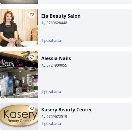
Ela Beauty Salon
0769628448
1 poza
harta
Alessia Nails
0724900055
1 poza
harta
Kasery Beauty Center
0759672519
1 poza
harta