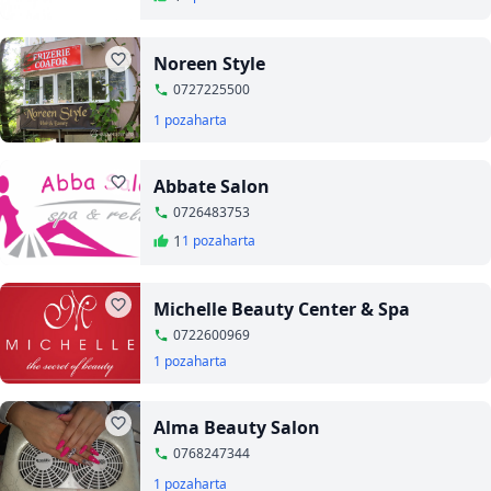
Noreen Style
0727225500
1 poza
harta
Abbate Salon
0726483753
1
1 poza
harta
Michelle Beauty Center & Spa
0722600969
1 poza
harta
Alma Beauty Salon
0768247344
1 poza
harta