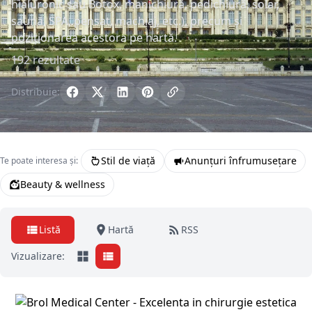
hialuronic sau Botox, manichiură, pedichiură, solar,
saună, SPA, pensat, machiaj, etc.), precum și
poziționarea acestora pe hartă.
192 rezultate
Distribuie:
Stil de viață
Anunțuri înfrumusețare
Te poate interesa și:
Beauty & wellness
Listă
Hartă
RSS
Vizualizare: