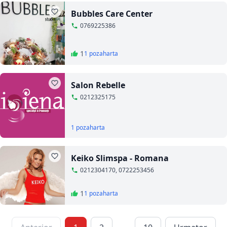
Bubbles Care Center
0769225386
1
1 poza
harta
Salon Rebelle
0212325175
1 poza
harta
Keiko Slimspa - Romana
0212304170, 0722253456
1
1 poza
harta