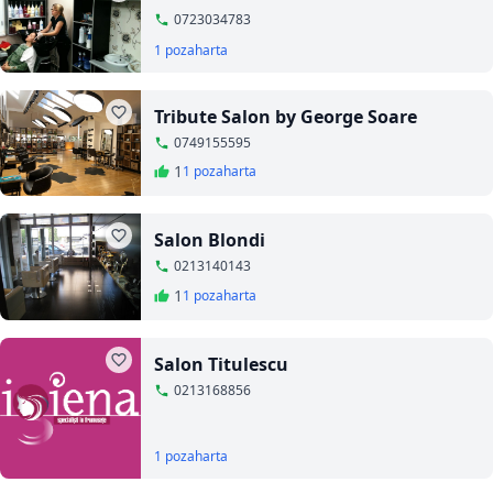
0723034783
1 poza
harta
Tribute Salon by George Soare
0749155595
1
1 poza
harta
Salon Blondi
0213140143
1
1 poza
harta
Salon Titulescu
0213168856
1 poza
harta