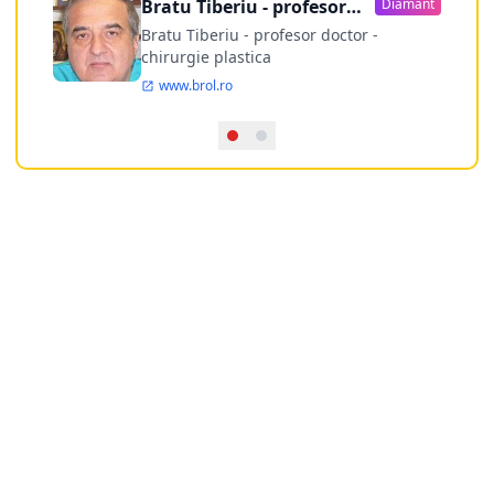
Bratu Tiberiu - profesor
Diamant
doctor
Bratu Tiberiu - profesor doctor -
chirurgie plastica
www.brol.ro