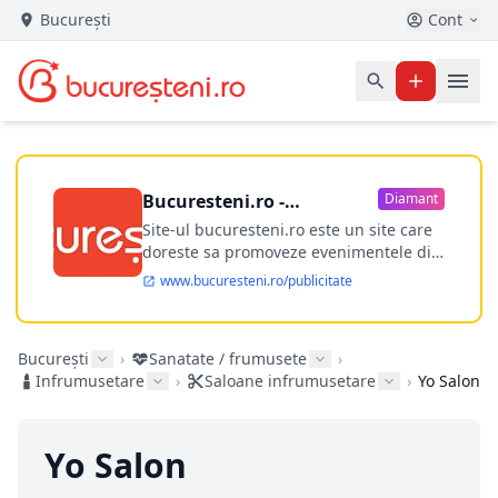
București
Cont
Bucuresteni.ro -
Diamant
publicitate online
Site-ul bucuresteni.ro este un site care
doreste sa promoveze evenimentele din
Bucuresti si nu numai, sa puna la
www.bucuresteni.ro/publicitate
dispozitia utilizatorului cea mai
performanta harta electronica a
Bucuresti-ului, si in acelasi timp sa
București
›
Sanatate / frumusete
›
ofere posibilitatea firmel...
Infrumusetare
›
Saloane infrumusetare
›
Yo Salon
Yo Salon