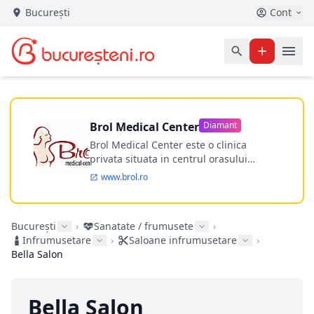
București
Cont
Brol Medical Center
Diamant
Brol Medical Center este o clinica
privata situata in centrul orasului
Timisoara avand o experienta de
www.brol.ro
aproape 21 de ani in chirurgia estetica.
Incepand din anul 2009 clinica isi
desfasoara activitatea intr-un spital
București
›
Sanatate / frumusete
›
ultramodern.
Infrumusetare
›
Saloane infrumusetare
›
Bella Salon
Bella Salon