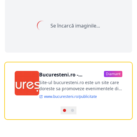
Se încarcă imaginile...
Bucuresteni.ro -
Diamant
publicitate online
Site-ul bucuresteni.ro este un site care
doreste sa promoveze evenimentele din
Bucuresti si nu numai, sa puna la
www.bucuresteni.ro/publicitate
dispozitia utilizatorului cea mai
performanta harta electronica a
Bucuresti-ului, si in acelasi timp sa
ofere posibilitatea firmel...