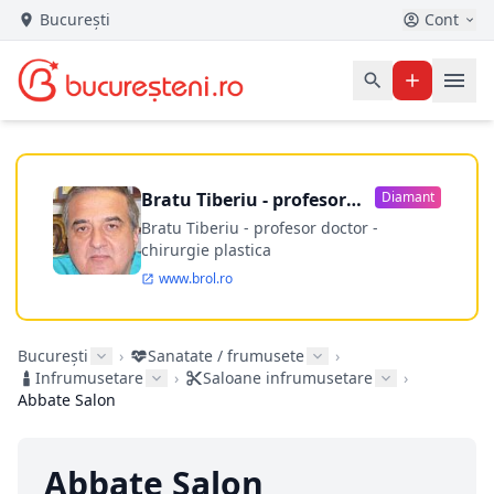
București
Cont
Bratu Tiberiu - profesor
Diamant
doctor
Bratu Tiberiu - profesor doctor -
chirurgie plastica
www.brol.ro
București
›
Sanatate / frumusete
›
Infrumusetare
›
Saloane infrumusetare
›
Abbate Salon
Abbate Salon