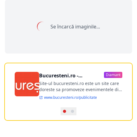
Se încarcă imaginile...
Bucuresteni.ro -
Diamant
publicitate online
Site-ul bucuresteni.ro este un site care
doreste sa promoveze evenimentele din
Bucuresti si nu numai, sa puna la
www.bucuresteni.ro/publicitate
dispozitia utilizatorului cea mai
performanta harta electronica a
Bucuresti-ului, si in acelasi timp sa
ofere posibilitatea firmel...