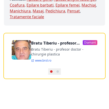
Coafura
,
Epilare barbati
,
Epilare femei
,
Machiaj
,
Manichiura
,
Masaj
,
Pedichiura
,
Pensat
,
Tratamente faciale
Bratu Tiberiu - profesor
Diamant
doctor
Bratu Tiberiu - profesor doctor -
chirurgie plastica
www.brol.ro