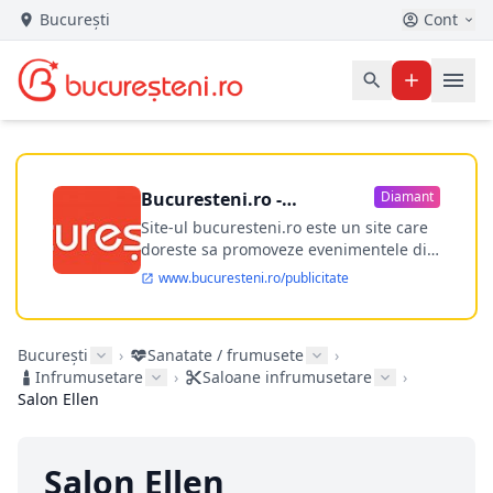
București
Cont
Bucuresteni.ro -
Diamant
publicitate online
Site-ul bucuresteni.ro este un site care
doreste sa promoveze evenimentele din
Bucuresti si nu numai, sa puna la
www.bucuresteni.ro/publicitate
dispozitia utilizatorului cea mai
performanta harta electronica a
Bucuresti-ului, si in acelasi timp sa
București
›
Sanatate / frumusete
›
ofere posibilitatea firmel...
Infrumusetare
›
Saloane infrumusetare
›
Salon Ellen
Salon Ellen