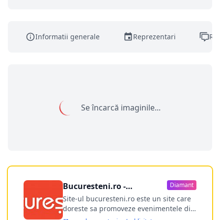
Informatii generale
Reprezentari
Rec
Se încarcă imaginile...
Bucuresteni.ro -
Diamant
publicitate online
Site-ul bucuresteni.ro este un site care
doreste sa promoveze evenimentele din
Bucuresti si nu numai, sa puna la