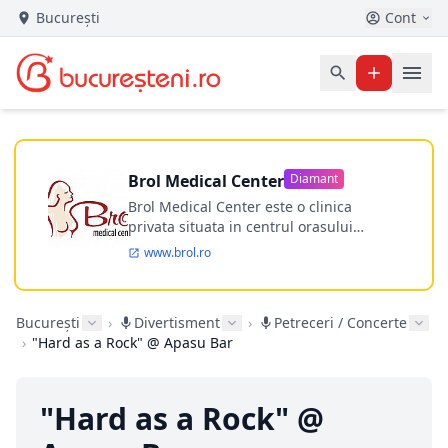
București
Cont
Brol Medical Center
Diamant
Brol Medical Center este o clinica
privata situata in centrul orasului
Timisoara avand o experienta de
www.brol.ro
aproape 21 de ani in chirurgia estetica.
Incepand din anul 2009 clinica isi
desfasoara activitatea intr-un spital
București
›
Divertisment
›
Petreceri / Concerte
ultramodern.
›
"Hard as a Rock" @ Apasu Bar
"Hard as a Rock" @