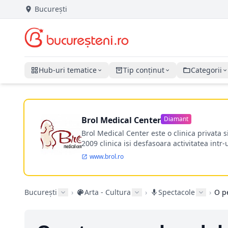
București
Hub-uri tematice
Tip conținut
Categorii
Brol Medical Center
Diamant
Brol Medical Center este o clinica privata 
2009 clinica isi desfasoara activitatea intr
www.brol.ro
București
›
Arta - Cultura
›
Spectacole
›
O p