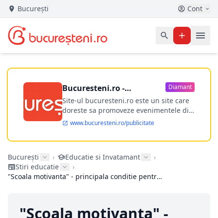
București
Cont
Bucuresteni.ro -
Diamant
publicitate online
Site-ul bucuresteni.ro este un site care
doreste sa promoveze evenimentele din
Bucuresti si nu numai, sa puna la
www.bucuresteni.ro/publicitate
dispozitia utilizatorului cea mai
performanta harta electronica a
Bucuresti-ului, si in acelasi timp sa
București
›
Educatie si Invatamant
›
ofere posibilitatea firmel...
Stiri educatie
›
"Scoala motivanta" - principala conditie pentru reducerea abandonului scolar
"Scoala motivanta" -