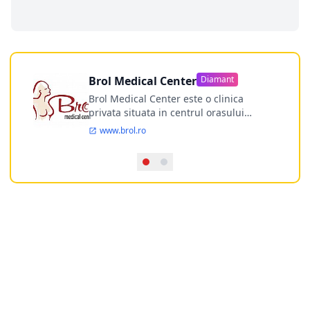
Brol Medical Center
Diamant
Brol Medical Center este o clinica
privata situata in centrul orasului
Timisoara avand o experienta de
www.brol.ro
aproape 21 de ani in chirurgia estetica.
Incepand din anul 2009 clinica isi
desfasoara activitatea intr-un spital
ultramodern.