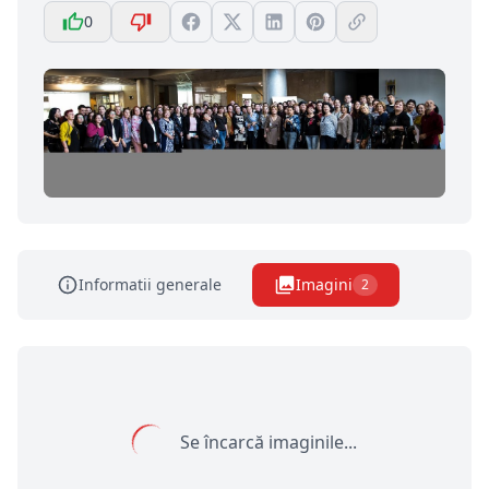
0
Informatii generale
Imagini
2
Se încarcă imaginile...