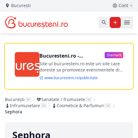
București
Cont
Bucuresteni.ro -
Diamant
publicitate online
Site-ul bucuresteni.ro este un site care
doreste sa promoveze evenimentele din
Bucuresti si nu numai, sa puna la
www.bucuresteni.ro/publicitate
dispozitia utilizatorului cea mai
performanta harta electronica a
Bucuresti-ului, si in acelasi timp sa
București
›
Sanatate / frumusete
›
ofere posibilitatea firmel...
Infrumusetare
›
Cosmetice & Parfumuri
›
Sephora
Sephora