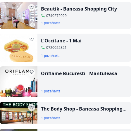
Beautik - Baneasa Shopping City
0740272029
1 poza
harta
L'Occitane - 1 Mai
0720022821
1 poza
harta
Oriflame Bucuresti - Mantuleasa
1 poza
harta
The Body Shop - Baneasa Shopping
City
1 poza
harta