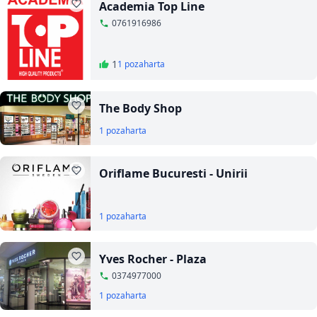
Academia Top Line
0761916986
1
1 poza
harta
The Body Shop
1 poza
harta
Oriflame Bucuresti - Unirii
1 poza
harta
Yves Rocher - Plaza
0374977000
1 poza
harta