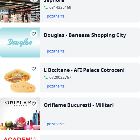
Sephora
0314335169
1 poza
harta
Douglas - Baneasa Shopping City
1 poza
harta
L'Occitane - AFI Palace Cotroceni
0720022767
1 poza
harta
Oriflame Bucuresti - Militari
1 poza
harta