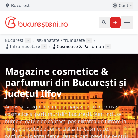
București
Cont
București
›
Sanatate / frumusete
›
Infrumusetare
›
Cosmetice & Parfumuri
Magazine cosmetice &
parfumuri din București și
județul Ilfov
Această categorie conține magazine cu produse
cosmetice și parfumuri din București. Sunt incluse
numele, datele de contact, posibilitatea de filtrare în
funcție produsele comercializate (cosmetice,
parfumuri pentru femei sau bărbați, produse pentru