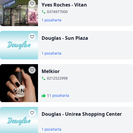
Yves Roches - Vitan
0374977000
1 poza
harta
Douglas - Sun Plaza
1 poza
harta
Melkior
0212522998
1
1 poza
harta
Douglas - Unirea Shopping Center
1 poza
harta