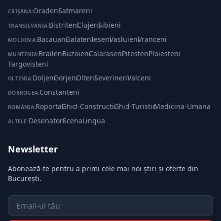
Oradeni
·
Satmareni
CRIȘANA:
Bistriteni
·
Clujeni
·
Sibieni
TRANSILVANIA:
Bacauani
·
Galateni
·
Ieseni
·
Vasluieni
·
Vranceni
MOLDOVA:
Braileni
·
Buzoieni
·
Calaraseni
·
Pitesteni
·
Ploiesteni
·
MUNTENIA:
Targovisteni
Doljeni
·
Gorjeni
·
Olteni
·
Severineni
·
Valceni
OLTENIA:
Constanteni
DOBROGEA:
Roportal
·
Ghid-Constructii
·
Ghid-Turistic
·
Medicina-Umana
ROMÂNIA:
Desenatori
·
ScenaLingua
ALTELE:
Newsletter
Abonează-te pentru a primi cele mai noi știri și oferte din
București.
Email