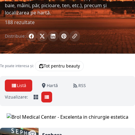
baie, mâini, păr, picioare, ten, etc.), precum și
localizarea pe hartă.
188 rezultate
Distribuie:
Tot pentru beauty
Te poate interesa și:
Listă
Hartă
RSS
Vizualizare: