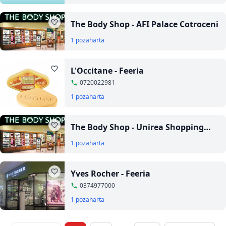
The Body Shop - AFI Palace Cotroceni
1 poza
harta
L'Occitane - Feeria
0720022981
1 poza
harta
The Body Shop - Unirea Shopping
Center
1 poza
harta
Yves Rocher - Feeria
0374977000
1 poza
harta