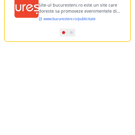
publicitate online
Site-ul bucuresteni.ro este un site care
doreste sa promoveze evenimentele din
Bucuresti si nu numai, sa puna la
www.bucuresteni.ro/publicitate
dispozitia utilizatorului cea mai
performanta harta electronica a
Bucuresti-ului, si in acelasi timp sa
ofere posibilitatea firmel...