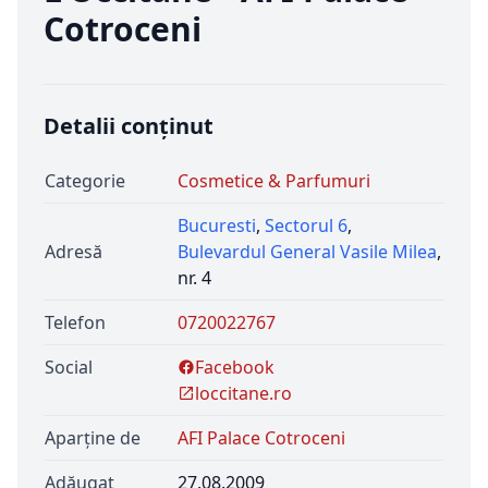
Cotroceni
Detalii conținut
Categorie
Cosmetice & Parfumuri
Bucuresti
,
Sectorul 6
,
Adresă
Bulevardul General Vasile Milea
,
nr. 4
Telefon
0720022767
Social
Facebook
loccitane.ro
Aparține de
AFI Palace Cotroceni
Adăugat
27.08.2009