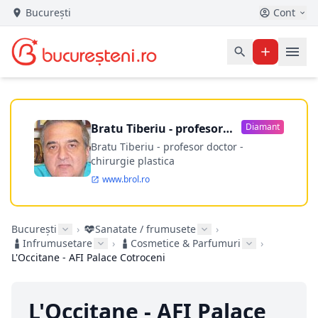
București
Cont
Bratu Tiberiu - profesor
Diamant
doctor
Bratu Tiberiu - profesor doctor -
chirurgie plastica
www.brol.ro
București
›
Sanatate / frumusete
›
Infrumusetare
›
Cosmetice & Parfumuri
›
L'Occitane - AFI Palace Cotroceni
L'Occitane - AFI Palace