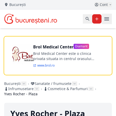
București
Cont
Brol Medical Center
Diamant
Brol Medical Center este o clinica
privata situata in centrul orasului
Timisoara avand o experienta de
www.brol.ro
aproape 21 de ani in chirurgia estetica.
Incepand din anul 2009 clinica isi
desfasoara activitatea intr-un spital
București
›
Sanatate / frumusete
›
ultramodern.
Infrumusetare
›
Cosmetice & Parfumuri
›
Yves Rocher - Plaza
Yves Rocher - Plaza