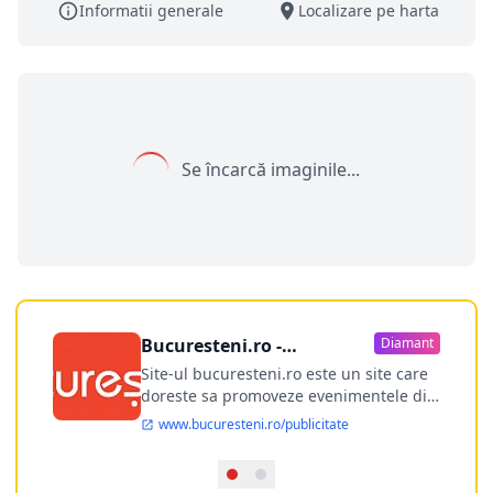
Informatii generale
Localizare pe harta
Se încarcă imaginile...
Bucuresteni.ro -
Diamant
publicitate online
Site-ul bucuresteni.ro este un site care
doreste sa promoveze evenimentele din
Bucuresti si nu numai, sa puna la
www.bucuresteni.ro/publicitate
dispozitia utilizatorului cea mai
performanta harta electronica a
Bucuresti-ului, si in acelasi timp sa