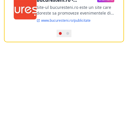
Bucuresteni.ro -
publicitate online
Site-ul bucuresteni.ro este un site care
doreste sa promoveze evenimentele din
Bucuresti si nu numai, sa puna la
www.bucuresteni.ro/publicitate
dispozitia utilizatorului cea mai
performanta harta electronica a
Bucuresti-ului, si in acelasi timp sa
ofere posibilitatea firmel...