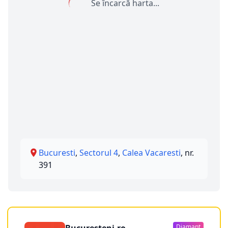
Se încarcă harta...
Bucuresti
,
Sectorul 4
,
Calea Vacaresti
, nr.
391
Diamant