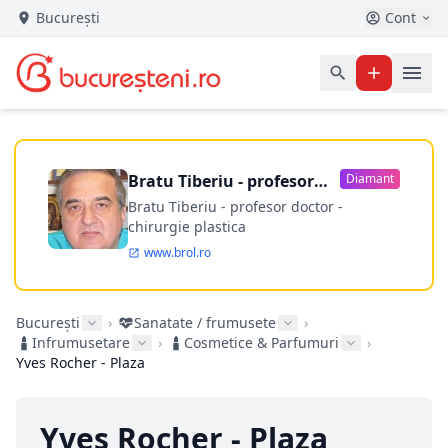
București
Cont
Bratu Tiberiu - profesor
Diamant
doctor
Bratu Tiberiu - profesor doctor -
chirurgie plastica
www.brol.ro
București
›
Sanatate / frumusete
›
Infrumusetare
›
Cosmetice & Parfumuri
›
Yves Rocher - Plaza
Yves Rocher - Plaza