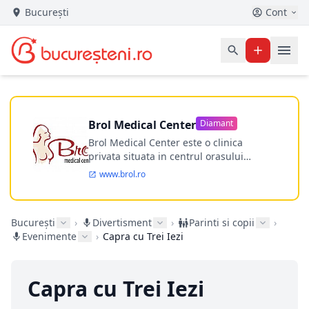
București
Cont
Brol Medical Center
Diamant
Brol Medical Center este o clinica
privata situata in centrul orasului
Timisoara avand o experienta de
www.brol.ro
aproape 21 de ani in chirurgia estetica.
Incepand din anul 2009 clinica isi
desfasoara activitatea intr-un spital
București
›
Divertisment
›
Parinti si copii
›
ultramodern.
Evenimente
›
Capra cu Trei Iezi
Capra cu Trei Iezi