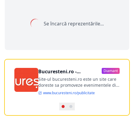
Se încarcă reprezentările...
Bucuresteni.ro -
Diamant
publicitate online
Site-ul bucuresteni.ro este un site care
doreste sa promoveze evenimentele din
Bucuresti si nu numai, sa puna la
www.bucuresteni.ro/publicitate
dispozitia utilizatorului cea mai
performanta harta electronica a
Bucuresti-ului, si in acelasi timp sa
ofere posibilitatea firmel...