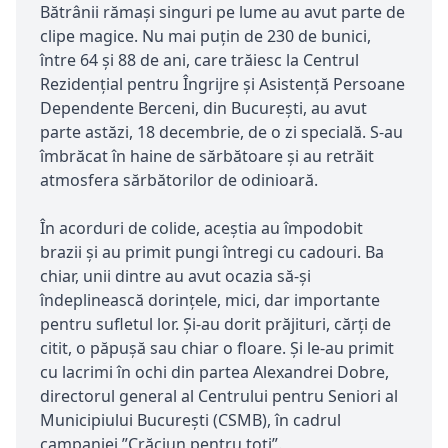
Bătrânii rămași singuri pe lume au avut parte de
clipe magice. Nu mai puțin de 230 de bunici,
între 64 și 88 de ani, care trăiesc la Centrul
Rezidenţial pentru Îngrijre şi Asistenţă Persoane
Dependente Berceni, din București, au avut
parte astăzi, 18 decembrie, de o zi specială. S-au
îmbrăcat în haine de sărbătoare și au retrăit
atmosfera sărbătorilor de odinioară.
În acorduri de colide, aceștia au împodobit
brazii și au primit pungi întregi cu cadouri. Ba
chiar, unii dintre au avut ocazia să-și
îndeplinească dorințele, mici, dar importante
pentru sufletul lor. Și-au dorit prăjituri, cărți de
citit, o păpușă sau chiar o floare. Și le-au primit
cu lacrimi în ochi din partea Alexandrei Dobre,
directorul general al Centrului pentru Seniori al
Municipiului Bucureşti (CSMB), în cadrul
campaniei ”Crăciun pentru toți”.