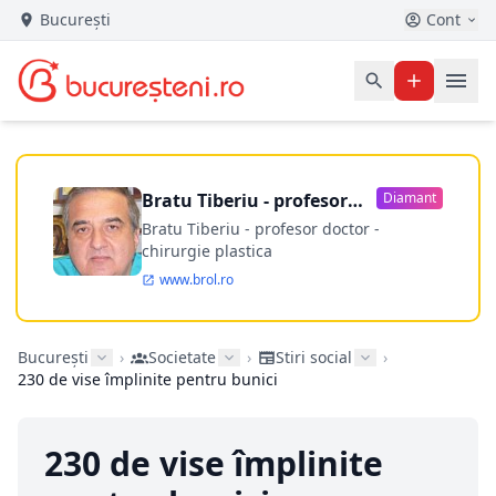
București
Cont
Bratu Tiberiu - profesor
Diamant
doctor
Bratu Tiberiu - profesor doctor -
chirurgie plastica
www.brol.ro
București
›
Societate
›
Stiri social
›
230 de vise împlinite pentru bunici
230 de vise împlinite