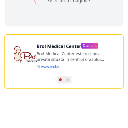
Se încarcă imaginile...
Brol Medical Center
Diamant
Brol Medical Center este o clinica
privata situata in centrul orasului
Timisoara avand o experienta de
www.brol.ro
aproape 21 de ani in chirurgia estetica.
Incepand din anul 2009 clinica isi
desfasoara activitatea intr-un spital
ultramodern.