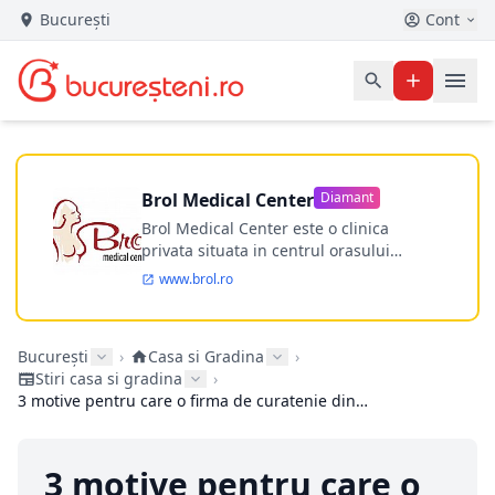
București
Cont
Brol Medical Center
Diamant
Brol Medical Center este o clinica
privata situata in centrul orasului
Timisoara avand o experienta de
www.brol.ro
aproape 21 de ani in chirurgia estetica.
Incepand din anul 2009 clinica isi
desfasoara activitatea intr-un spital
București
›
Casa si Gradina
›
ultramodern.
Stiri casa si gradina
›
3 motive pentru care o firma de curatenie din Bucuresti va face treaba mai bine decat tine
3 motive pentru care o