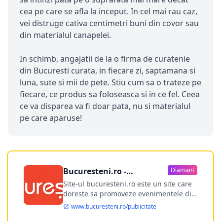
cea pe care se afla la inceput. In cel mai rau caz,
vei distruge cativa centimetri buni din covor sau
din materialul canapelei.
In schimb, angajatii de la o firma de curatenie
din Bucuresti curata, in fiecare zi, saptamana si
luna, sute si mii de pete. Stiu cum sa o trateze pe
fiecare, ce produs sa foloseasca si in ce fel. Ceea
ce va disparea va fi doar pata, nu si materialul
pe care aparuse!
Bucuresteni.ro -
Diamant
publicitate online
Site-ul bucuresteni.ro este un site care
doreste sa promoveze evenimentele din
Bucuresti si nu numai, sa puna la
www.bucuresteni.ro/publicitate
dispozitia utilizatorului cea mai