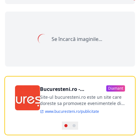
Se încarcă imaginile...
Bucuresteni.ro -
Diamant
publicitate online
Site-ul bucuresteni.ro este un site care
doreste sa promoveze evenimentele din
Bucuresti si nu numai, sa puna la
www.bucuresteni.ro/publicitate
dispozitia utilizatorului cea mai
performanta harta electronica a
Bucuresti-ului, si in acelasi timp sa
ofere posibilitatea firmel...