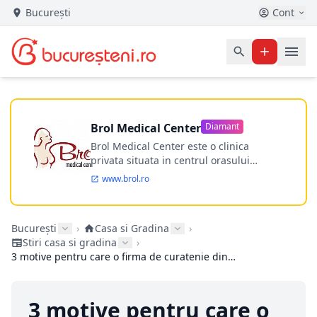
București
Cont
Brol Medical Center
Diamant
Brol Medical Center este o clinica
privata situata in centrul orasului
Timisoara avand o experienta de
www.brol.ro
aproape 21 de ani in chirurgia estetica.
Incepand din anul 2009 clinica isi
desfasoara activitatea intr-un spital
București
›
Casa si Gradina
›
ultramodern.
Stiri casa si gradina
›
3 motive pentru care o firma de curatenie din Bucuresti va face treaba mai bine decat tine
3 motive pentru care o